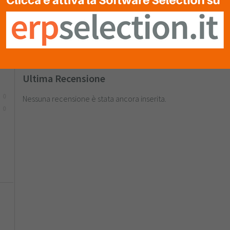
TUA
VALUTAZIONE
Clicca sulle stelle per inserire!
Ultima Recensione
0
Nessuna recensione è stata ancora inserita.
0