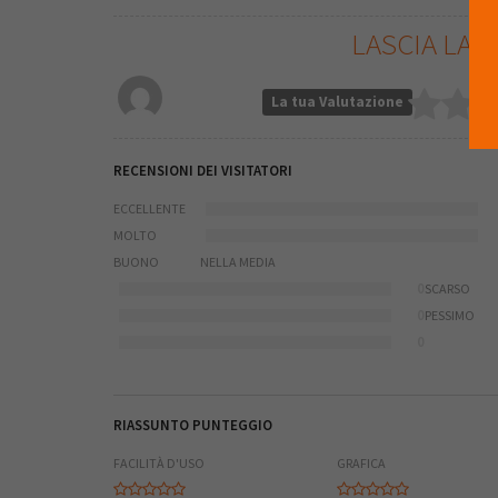
LASCIA LA 
La tua Valutazione
RECENSIONI DEI VISITATORI
ECCELLENTE
MOLTO
BUONO
NELLA MEDIA
0
SCARSO
0
PESSIMO
0
RIASSUNTO PUNTEGGIO
FACILITÀ D'USO
GRAFICA