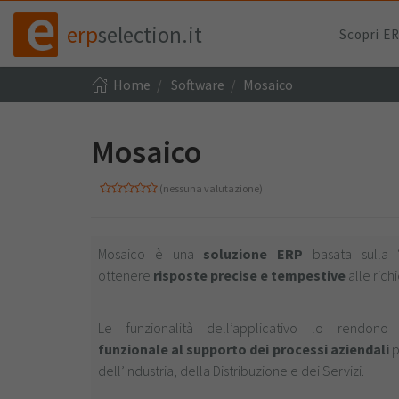
erp
selection.it
Scopri E
Home
Software
Mosaico
Mosaico
(nessuna valutazione)
Mosaico è una
soluzione ERP
basata sulla 
ottenere
risposte precise e tempestive
alle ric
Le funzionalità dell’applicativo lo rendo
funzionale al supporto dei processi aziendali
p
dell’Industria, della Distribuzione e dei Servizi.