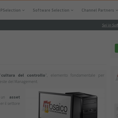
RPSelection
Software Selection
Channel Partners
Sei in So
“
cultura del controllo
“, elemento fondamentale per
hieste del Management.
no un
asset
er il settore