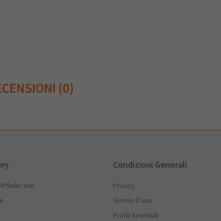
CENSIONI (0)
ery
Condizioni Generali
RPSelection
Privacy
he
Termini D’uso
Profili Aziendali