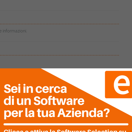
e informazioni.
DE
E RISPOSTE
da? Inseriscila adesso.
i alla Community
NE
DEL SOFTWARE