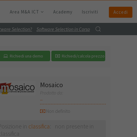
Area M&A ICT
Academy
Iscriviti
Accedi
ftware Selection?
Software Selection in Corso
Richiedi una demo
Richiedi/calcola prezzo
Mosaico
Prodotto da:
--
Non definito
Posizione in
classifica
: non presente in
classifica