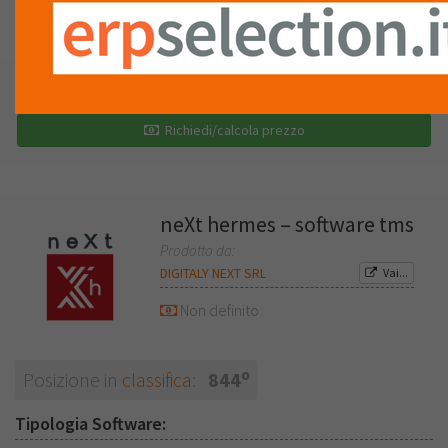
LISTA
RECENSIONI (0)
Richiedi una demo
Richiedi/calcola prezzo
neXt hermes – software tms
Prodotto da:
DIGITALY NEXT SRL
Vai...
Non definito
o
Posizione in
classifica
:
844
Tipologia Software: