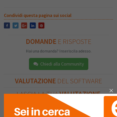
Condividi questa pagina sui social
DOMANDE
E RISPOSTE
Hai una domanda? Inseriscila adesso.
Chiedi alla Community
VALUTAZIONE
DEL SOFTWARE
LASCIA LA TUA
VALUTAZIONE
La tua Valutazione