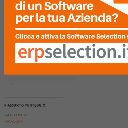
Ultima Recensione
RECENSIONI DEI VISITATORI
ECCELLENTE
Nessuna recensione è stata
ancora inserita.
0
MOLTO
BUONO
0
NELLA MEDIA
0
SCARSO
0
PESSIMO
0
RIASSUNTO PUNTEGGIO
FACILITÀ D'USO