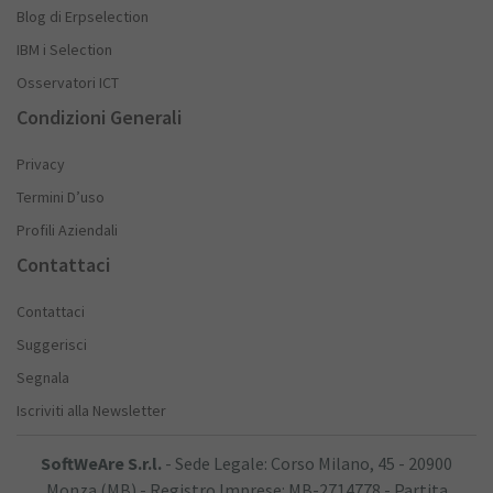
Blog di Erpselection
IBM i Selection
Osservatori ICT
Condizioni Generali
Privacy
Termini D’uso
Profili Aziendali
Contattaci
Contattaci
Suggerisci
Segnala
Iscriviti alla Newsletter
SoftWeAre S.r.l.
- Sede Legale: Corso Milano, 45 - 20900
Monza (MB) - Registro Imprese: MB-2714778 - Partita