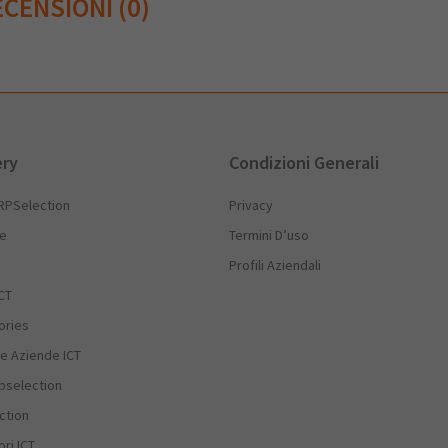
CENSIONI (0)
ery
Condizioni Generali
RPSelection
Privacy
he
Termini D’uso
Profili Aziendali
CT
ories
e Aziende ICT
rpselection
ction
ri ICT