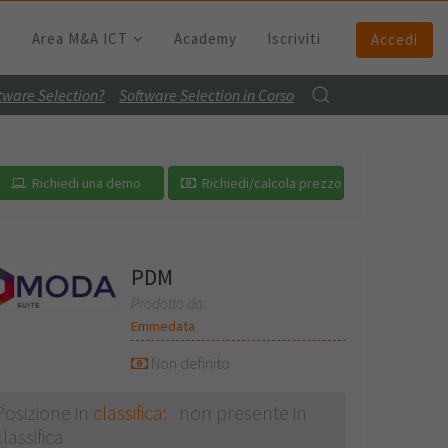
Area M&A ICT
Academy
Iscriviti
Accedi
ftware Selection?
Software Selection in Corso
Richiedi una demo
Richiedi/calcola prezzo
PDM
Prodotto da:
Emmedata
Non definito
Posizione in
classifica
: non presente in
classifica