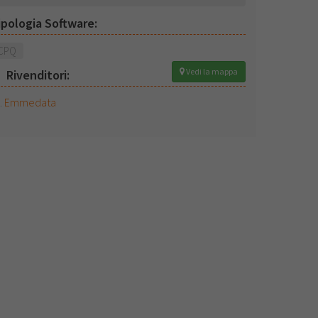
ipologia Software:
CPQ
Vedi la mappa
Rivenditori:
Emmedata