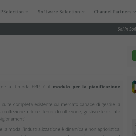
RPSelection
Software Selection
Channel Partners
Sei in So
eme a D-moda ERP, è il
modulo per la pianificazione
 suite completa esistente sul mercato capace di gestire la
 collezione: riduce i tempi di collezione, gestisce le distinte
vvigionamenti.
lla moda l’industrializzazione è dinamica e non aprioristica.