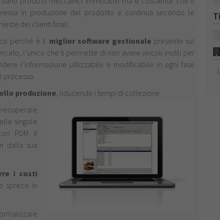
 siano prodotti meccanici immutabili ma è cosciente che il
a messa in produzione del prodotto e continua secondo le
T
hieste dei clienti finali.
co perché è il
miglior software gestionale
presente sul
rcato, l’unico che ti permette di non avere vincoli inutili per
ndere l’informazione utilizzabile e modificabile in ogni fase
l processo.
rollo produzione
, riducendo i tempi di collezione.
 recuperare
delle singole
 con PDM il
n dalla sua
rre i costi
o spreco in
ormalizzare