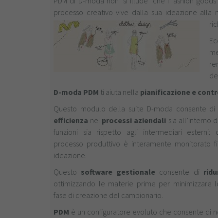
PDM di D-moda non ‘si illude’ che i fashion goods
processo creativo vive dalla sua ideazione all
ric
Ec
me
re
de
D-moda PDM
ti aiuta nella
pianificazione e cont
Questo modulo della suite D-moda consente di
efficienza
nei
processi aziendali
sia all’interno 
funzioni sia rispetto agli intermediari esterni:
processo produttivo è interamente monitorato fi
ideazione.
Questo
software gestionale
consente di
ridu
ottimizzando le materie prime per minimizzare l
fase di creazione del campionario.
PDM
è un configuratore evoluto che consente di n