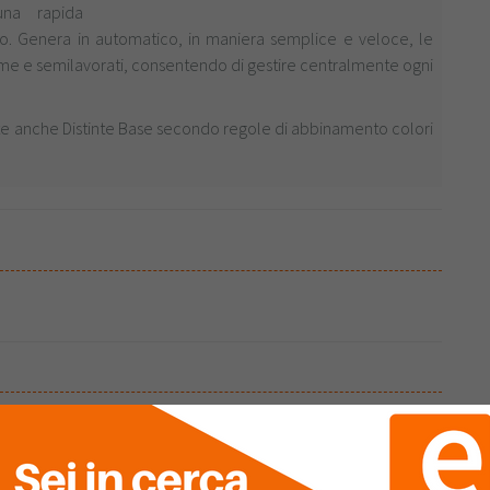
una rapida
llo. Genera in automatico, in maniera semplice e veloce, le
 prime e semilavorati, consentendo di gestire centralmente ogni
te anche Distinte Base secondo regole di abbinamento colori
e informazioni.