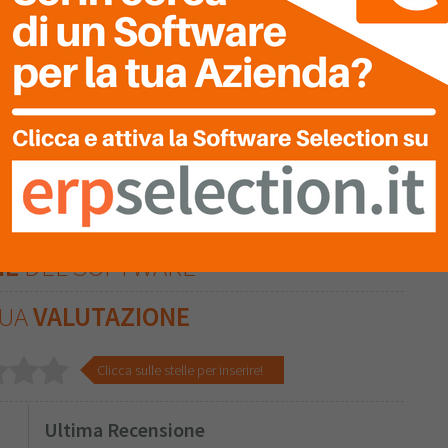
DE
E RISPOSTE
da? Inseriscila adesso.
i alla Community
NE
DEL SOFTWARE
TUA
VALUTAZIONE
Clicca sulle stelle per inserire!
Ultima Recensione