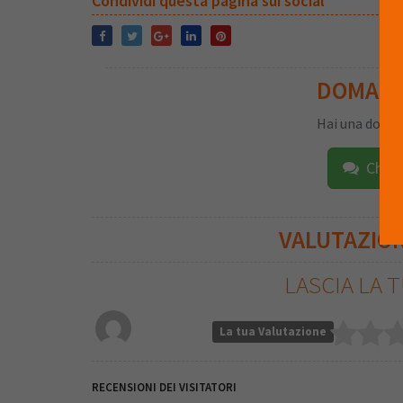
Condividi questa pagina sui social
DOMAN
Hai una doman
Chied
VALUTAZIO
LASCIA LA 
La tua Valutazione
RECENSIONI DEI VISITATORI