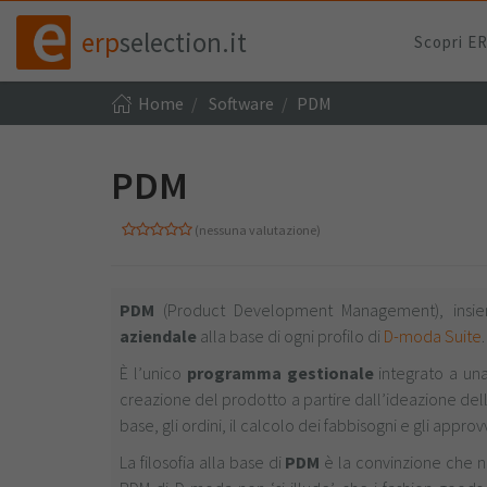
erp
selection.it
Scopri E
Home
Software
PDM
PDM
(nessuna valutazione)
PDM
(Product Development Management), insi
aziendale
alla base di ogni
profilo di
D-moda Suite
.
È l’unico
programma gestionale
integrato a una
creazione del prodotto a partire dall’ideazione della
base, gli ordini, il calcolo dei fabbisogni e gli appro
La filosofia alla base di
PDM
è la convinzione che ne