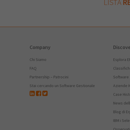
LISTA
RE
Company
Discov
Chi Siamo
Esplora E
FAQ
Classific
Partnership – Patrocini
Software
Stai cercando un Software Gestionale
Aziende I
Case Hist
News dell
Blog di E
IBM i Sele
Osservato