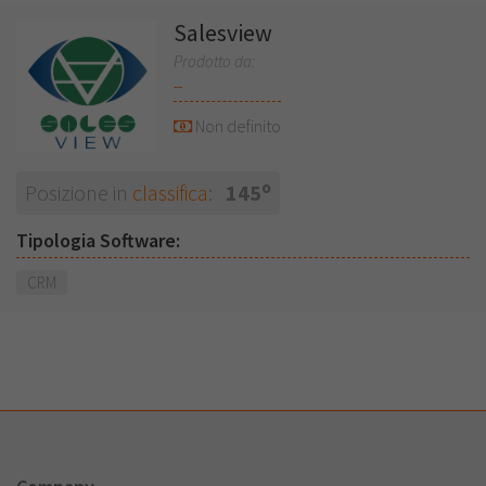
Salesview
Prodotto da:
--
Non definito
o
Posizione in
classifica
:
145
Tipologia Software:
CRM