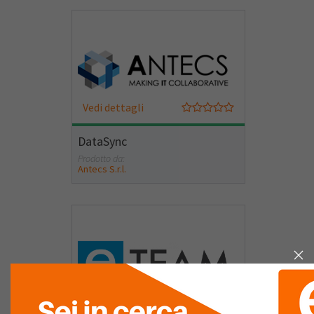
Vedi dettagli
DataSync
Prodotto da:
Antecs S.r.l.
Vedi dettagli