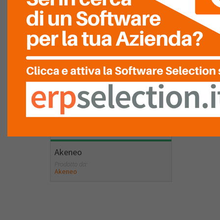
eTEAM PIM
Prodotto da:
4-Flying s.r.l
Vedi dettagli
Akeneo
Prodotto da:
Akeneo