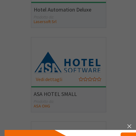
Hotel Automation Deluxe
Prodotto da:
Lasersoft Srl
Vedi dettagli
ASA HOTEL SMALL
Prodotto da:
ASA OHG