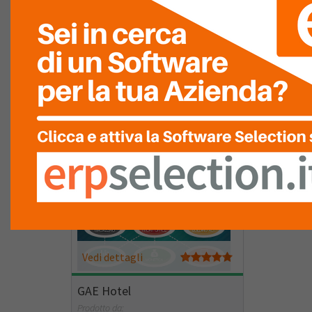
Vedi dettagli
ASA HOTEL
Prodotto da:
ASA OHG
Vedi dettagli
GAE Hotel
Prodotto da: