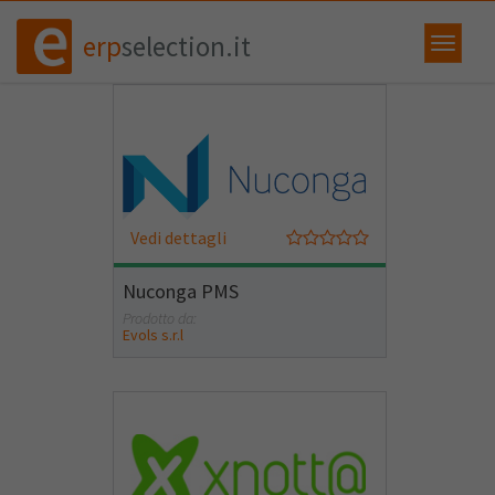
erp
selection.it
Vedi dettagli
Nuconga PMS
Prodotto da:
Evols s.r.l