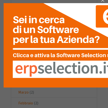
Gennaio
(1)
2022
(20)
Novembre
(1)
Settembre
(3)
Agosto
(4)
Luglio
(3)
Giugno
(3)
Aprile
(1)
Marzo
(2)
Febbraio
(2)