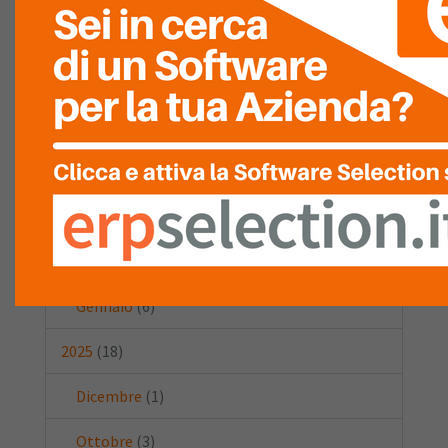
Data:
2026
(15)
Luglio
(6)
Marzo
(2)
Febbraio
(1)
Gennaio
(6)
2025
(18)
Dicembre
(1)
Ottobre
(3)