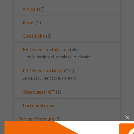
Articoli
(7)
Bandi
(2)
Classifiche
(8)
ERPSelection Informa
(76)
Tutte le Novità del Portale ERPSelection
ERPSelection News
(110)
Le News sul Mercato ICT in Italia
Osservatori ICT
(5)
Partner Stories
(1)
Partner Premium
(3)
Senza categoria
(1)