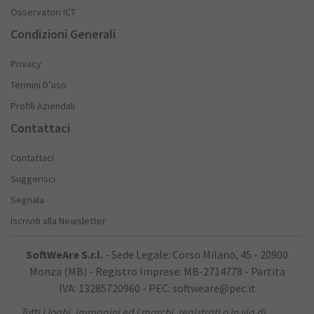
Osservatori ICT
Condizioni Generali
Privacy
Termini D’uso
Profili Aziendali
Contattaci
Contattaci
Suggerisci
Segnala
Iscriviti alla Newsletter
SoftWeAre S.r.l.
- Sede Legale: Corso Milano, 45 - 20900
Monza (MB) - Registro Imprese: MB-2714778 - Partita
IVA: 13285720960 - PEC: softweare@pec.it
Tutti i loghi, immagini ed i marchi, registrati o in via di