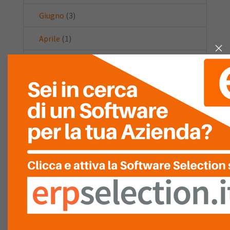
Giugno
(3)
Aprile
(1)
Marzo
(2)
Febbraio
(2)
Gennaio
(1)
2021
(10)
Dicembre
(2)
Luglio
(2)
Maggio
(2)
Aprile
(1)