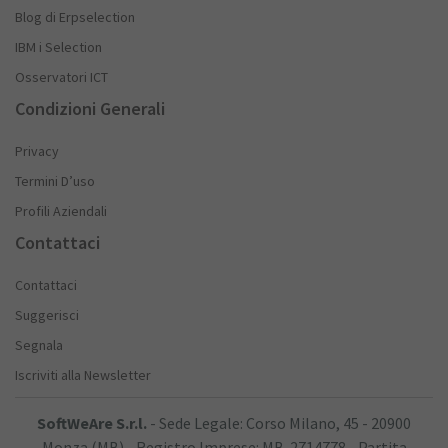
Blog di Erpselection
IBM i Selection
Osservatori ICT
Condizioni Generali
Privacy
Termini D’uso
Profili Aziendali
Contattaci
Contattaci
Suggerisci
Segnala
Iscriviti alla Newsletter
SoftWeAre S.r.l.
- Sede Legale: Corso Milano, 45 - 20900
Monza (MB) - Registro Imprese: MB-2714778 - Partita