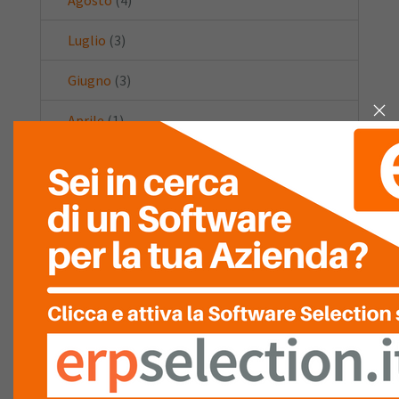
Agosto
(4)
Luglio
(3)
Giugno
(3)
Aprile
(1)
Marzo
(2)
Febbraio
(2)
Gennaio
(1)
2021
(10)
Dicembre
(2)
Luglio
(2)