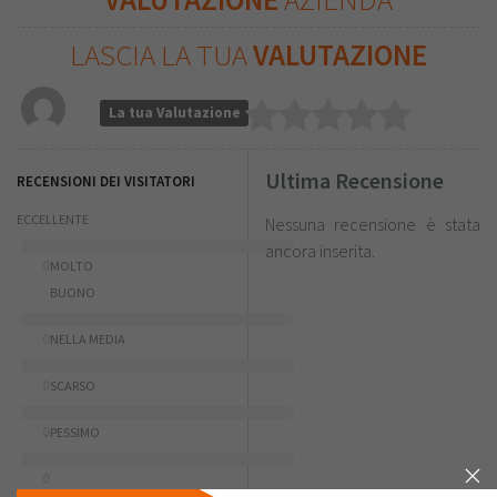
LASCIA LA TUA
VALUTAZIONE
La tua Valutazione
Ultima Recensione
RECENSIONI DEI VISITATORI
ECCELLENTE
Nessuna recensione è stata
ancora inserita.
0
MOLTO
BUONO
0
NELLA MEDIA
0
SCARSO
0
PESSIMO
0