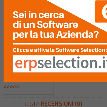
RIASSUNTO PUNTEGGIO
COMPETENZA
TECNICA
RAPIDITÀ
D'INSTALLAZIONE
QUALITÀ DEL
SERVIZIO
ASSISTENZA
LISTA
RECENSIONI (0)