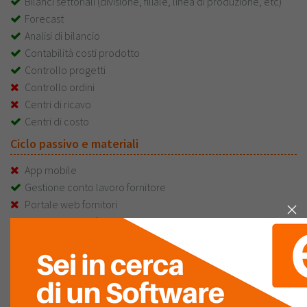
Bilanci settoriali (divisione, filiale, linea di produzione, etc)
Forecast
Analisi di bilancio
Contabilità costi prodotto
Controllo progetti
Controllo ordini
Centri di ricavo
Centri di costo
Ciclo passivo e materiali
App mobile
Gestione conto lavoro fornitore
Portale web fornitori
Controllo qualità
Controllo fatture fornitori
Contabilità e Finanza
App mobile
Bilancio consolidato