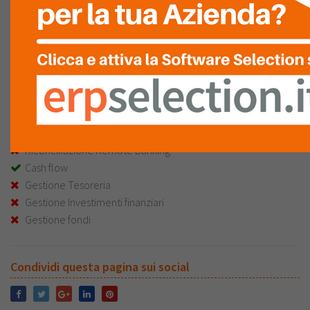
Gestione Banche
Gestione cespiti
Contabilità Clienti
Contabilità Fornitori
Piano dei conti livelli infiniti
Gestione Tesoreria
App mobile
Riconciliazione Remote Banking
Cash flow
Gestione Tesoreria
Gestione Investimenti finanziari
Gestione fondi
Condividi questa pagina sui social