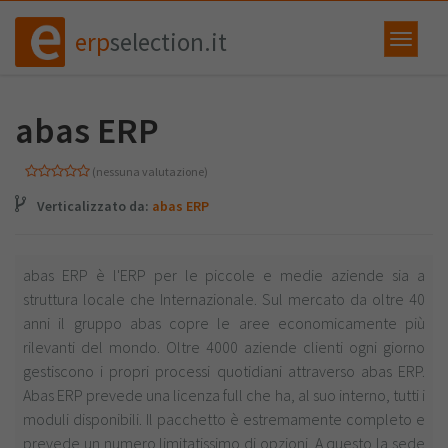
erp
selection.it
abas ERP
(nessuna valutazione)
Verticalizzato da:
abas ERP
abas ERP è l'ERP per le piccole e medie aziende sia a
struttura locale che Internazionale. Sul mercato da oltre 40
anni il gruppo abas copre le aree economicamente più
rilevanti del mondo. Oltre 4000 aziende clienti ogni giorno
gestiscono i propri processi quotidiani attraverso abas ERP.
Abas ERP prevede una licenza full che ha, al suo interno, tutti i
moduli disponibili. Il pacchetto è estremamente completo e
prevede un numero limitatissimo di opzioni. A questo la sede