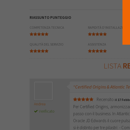
RIASSUNTO PUNTEGGIO
COMPETENZA TECNICA
RAPIDITÀ D'INSTALLAZIONE
QUALITÀ DEL SERVIZIO
ASSISTENZA
LISTA
RE
“Certified Origins & Atlantic T
Recensito
il 17 Febb
Andrea
Per Certified Origins, armonizzar
Verificato
passo con il business. In Atlant
Oracle JD Edwards il cuore pulsan
si è distinto per tre pilastri: -