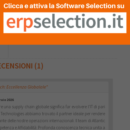
Andrea
CENSIONI (1)
ech: Eccellenza Globalale”
raio 2026
e una supply chain globale significa far evolvere l’IT di pari
ic Technologies abbiamo trovato il partner ideale per rendere
te delle nostre operazioni internazionali. Il team di Atlantic
 Competenza e Affidabilità: Profonda conoscenza tecnica unita a