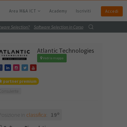
Area M&A ICT
Academy
Iscriviti
Accedi
ftware Selection?
Software Selection in Corso
Atlantic Technologies
Vedi la mappa
partner premium
Consulente
o
Posizione in
classifica
:
19