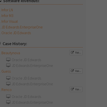
Software Rivenduti:
Infor LN
Infor M3
Infor Visual
JD Edwards EnterpriseOne
Oracle JD Edwards
Case History:
Beautynova
Vai...
Oracle JD Edwards
JD Edwards EnterpriseOne
Guess
Vai...
Oracle JD Edwards
JD Edwards EnterpriseOne
Renco
Vai...
Oracle JD Edwards
JD Edwards EnterpriseOne