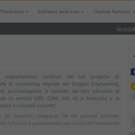
RPSelection
Software Selection
Channel Partners
Sei in So
il miglioramento continuo del tuo progetto di
ietà di consulenza
digitale del Gruppo Engineering,
 per
accompagnare le aziende nel loro percorso
di
ienza in ambito ERP, CRM, HR, AI
e Analytics e ai
sità in risultati
concreti.
 più innovativi, integrando l'AI nei processi aziendali.
do i processi e promuovendo una cultura dell'innovazione