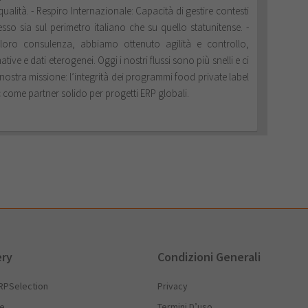
ualità. - Respiro Internazionale: Capacità di gestire contesti
o sia sul perimetro italiano che su quello statunitense. -
 loro consulenza, abbiamo ottenuto agilità e controllo,
ve e dati eterogenei. Oggi i nostri flussi sono più snelli e ci
nostra missione: l’integrità dei programmi food private label
come partner solido per progetti ERP globali.
ery
Condizioni Generali
RPSelection
Privacy
he
Termini D’uso