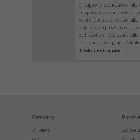
un supporto applicativo di alta q
complessi, operando con success
Valore Operativo: Grazie alla
ottimizzando processi con normati
permettono di focalizzarci sulla 
nel mondo. Consigliamo Atlantic 
Vedi altre informazioni
Company
Discov
Chi Siamo
Esplora E
FAQ
Classific