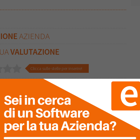
ZIONE
AZIENDA
TUA
VALUTAZIONE
Clicca sulle stelle per inserire!
Ultima Recensione
“Certified Origins & Atlantic Tech: Eccellenza Globalale”
1
0
Per Certified Origins, armonizzare una supply chain globale
significa far evolvere l’IT di pari passo con il business. In Atlantic
Technologies abbiamo trovato il partner ideale per rendere Oracle
JD Edwards il cuore pulsante delle nostre operazioni internazionali.
Il team…
Recensione del 17 Febbraio 2026