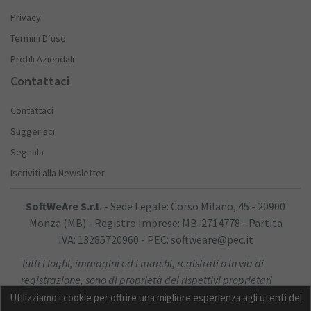
Privacy
Termini D’uso
Profili Aziendali
Contattaci
Contattaci
Suggerisci
Segnala
Iscriviti alla Newsletter
SoftWeAre S.r.l.
- Sede Legale: Corso Milano, 45 - 20900
Monza (MB) - Registro Imprese: MB-2714778 - Partita
IVA: 13285720960 - PEC: softweare@pec.it
Tutti i loghi, immagini ed i marchi, registrati o in via di
registrazione, sono di proprietà dei rispettivi proprietari
Utilizziamo i cookie per offrire una migliore esperienza agli utenti del