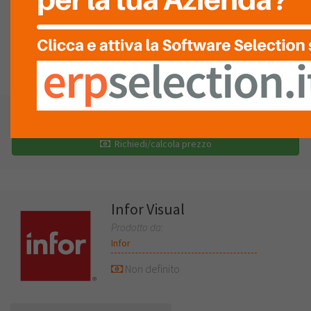
LISTA
RECENSIONI (0)
Richiedi una demo
Richiedi/calcola prezzo
Infor Visual
Prodotto da:
Infor
Non definito