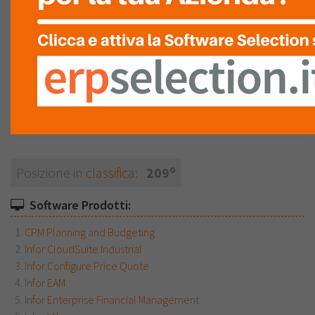
partner premium
Produttore
o
Posizione in
classifica
:
209
Software Prodotti:
CPM Planning and Budgeting
Infor CloudSuite Industrial
Infor Configure Price Quote
Infor EAM
Infor Enterprise Financial Management