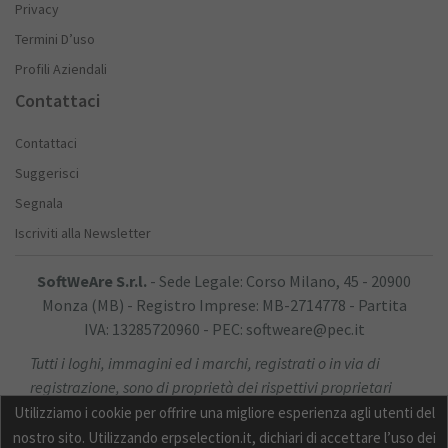
Privacy
Termini D’uso
Profili Aziendali
Contattaci
Contattaci
Suggerisci
Segnala
Iscriviti alla Newsletter
SoftWeAre S.r.l.
- Sede Legale: Corso Milano, 45 - 20900
Monza (MB) - Registro Imprese: MB-2714778 - Partita
IVA: 13285720960 - PEC: softweare@pec.it
Tutti i loghi, immagini ed i marchi, registrati o in via di
registrazione, sono di proprietà dei rispettivi proprietari
Utilizziamo i cookie per offrire una migliore esperienza agli utenti del
nostro sito. Utilizzando erpselection.it, dichiari di accettare l’uso dei