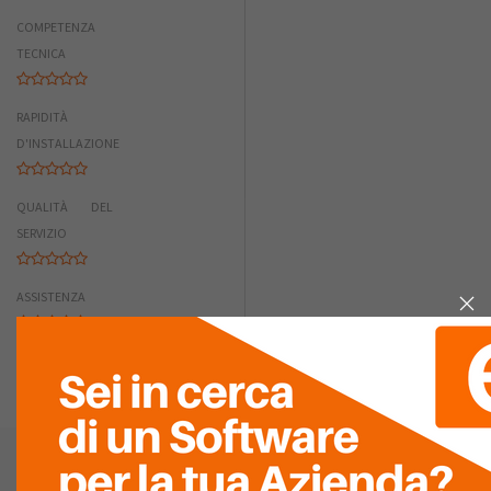
COMPETENZA
TECNICA
RAPIDITÀ
D'INSTALLAZIONE
QUALITÀ DEL
SERVIZIO
ASSISTENZA
LISTA
RECENSIONI (0)
Infor
Vedi la mappa