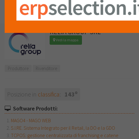
LISTA
RECENSIONI (0)
RELIA GROUP SRL
Vedi la mappa
Produttore
Rivenditore
o
Posizione in
classifica
:
143
Software Prodotti:
MAGO4 - MAGO WEB
S.I.RE. Sistema Integrato per il Retail, la DO e la GDO
TCPOS: gestione centralizzata di franchising e catene