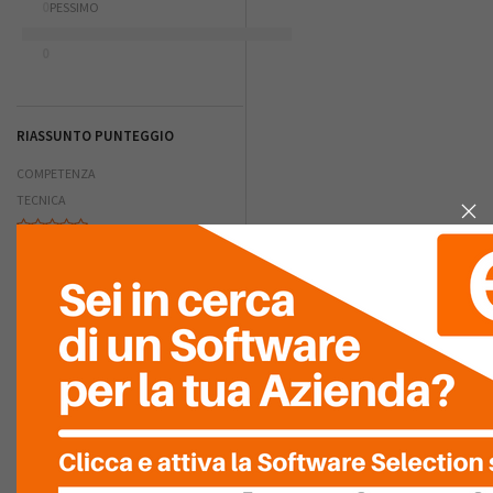
0
PESSIMO
0
RIASSUNTO PUNTEGGIO
COMPETENZA
TECNICA
RAPIDITÀ
D'INSTALLAZIONE
QUALITÀ DEL
SERVIZIO
ASSISTENZA