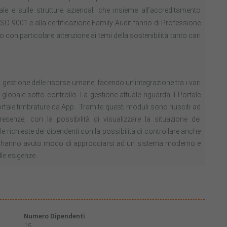
ale e sulle strutture aziendali che insieme all’accreditamento
ISO 9001 e alla certificazione Family Audit fanno di Professione
 con particolare attenzione ai temi della sostenibilità tanto cari
la gestione delle risorse umane, facendo un’integrazione tra i vari
ro globale sotto controllo. La gestione attuale riguarda il Portale
rtale timbrature da App . Tramite questi moduli sono riusciti ad
esenze, con la possibilità di visualizzare la situazione dei
e richieste dei dipendenti con la possibilità di controllare anche
tti, hanno avuto modo di approcciarsi ad un sistema moderno e
lle esigenze.
Numero Dipendenti
15