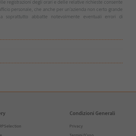
e registrazioni degli orari e delle relative richieste consente
’ufficio personale, che anche per un’azienda non certo grande
a soprattutto abbatte notevolmente eventuali errori di
ery
Condizioni Generali
RPSelection
Privacy
he
Termini D’uso