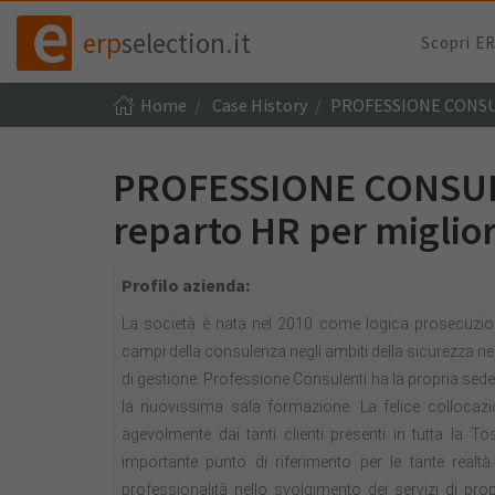
erp
selection.it
Scopri E
Home
Case History
PROFESSIONE CONSULEN
PROFESSIONE CONSULE
reparto HR per miglior
Profilo azienda:
La società è nata nel 2010 come logica prosecuzione
campi della consulenza negli ambiti della sicurezza ne
di gestione. Professione Consulenti ha la propria sede a
la nuovissima sala formazione. La felice collocaz
agevolmente dai tanti clienti presenti in tutta la T
importante punto di riferimento per le tante realt
professionalità nello svolgimento dei servizi di pro