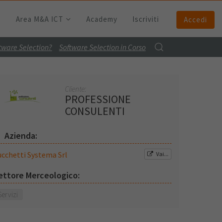
Area M&A ICT
Academy
Iscriviti
Accedi
ftware Selection?
Software Selection in Corso
Cliente:
PROFESSIONE
CONSULENTI
Azienda:
ucchetti Systema Srl
Vai...
ettore Merceologico:
Servizi