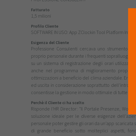
Fatturato
1,5 milioni
Profilo Cliente
SOFTWARE IN USO: App ZClockin Tool Platform Infin
Esigenza del Cliente
Professione Consulenti cercava uno strumento che 
proprio personale durante i frequenti sopralluoghi o 
su un sistema di registrazione degli orari utilizzabi
anche nel programma di miglioramento proposto n
ottimizzazioni a beneficio del clima aziendale. Era ino
ed uscita in considerazione soprattutto dell’introdu
consentisse la gestione in modo ottimale di tutte qu
Perchè il Cliente ci ha scelto
Risponde l'HR Director: "Il Portale Presenze, Work F
soluzione ideale per le diverse esigenze dell’aziend
personale poter gestire gli orari da un’app scaricata
di grande beneficio sotto molteplici aspetti, fo