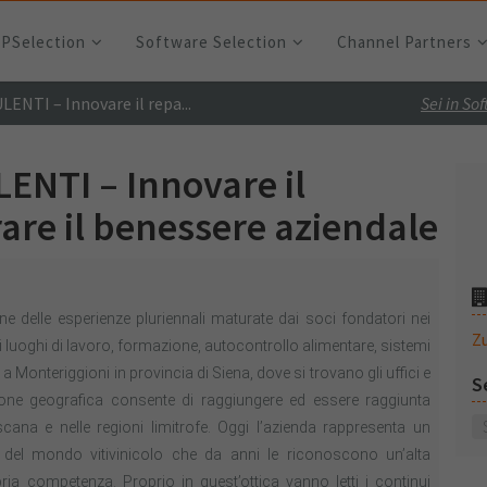
RPSelection
Software Selection
Channel Partners
TI – Innovare il repa...
Sei in So
NTI – Innovare il
are il benessere aziendale
 delle esperienze pluriennali maturate dai soci fondatori nei
Z
i luoghi di lavoro, formazione, autocontrollo alimentare, sistemi
 Monteriggioni in provincia di Siena, dove si trovano gli uffici e
S
ione geografica consente di raggiungere ed essere raggiunta
oscana e nelle regioni limitrofe. Oggi l’azienda rappresenta un
à del mondo vitivinicolo che da anni le riconoscono un’alta
pria competenza. Proprio in quest’ottica vanno letti i continui