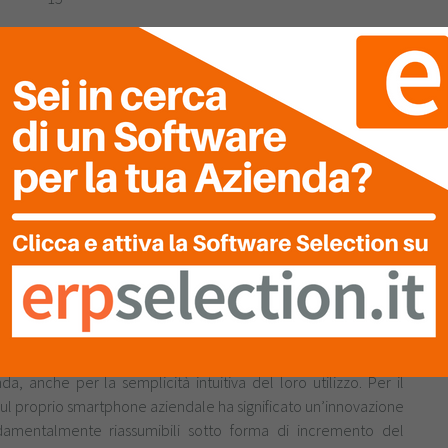
Sito Internet
https://www.professioneconsulenti.com/
ity Presenze Web Pack Workflow Presenze
consentisse di ottimizzare la registrazione degli orari del
audit svolti in esterno presso le aziende clienti. Poter contare
le da remoto era uno degli obiettivi “salva-tempo” individuati
ella certificazione aziendale Family Audit, con indubbie
ltre necessario poter gestire al meglio la flessibilità in entrata
zione della banca ore; quindi la ricerca di uno strumento che
este esigenze.
low presenze e l’app ZConnect fin da subito sono risultati la
a, anche per la semplicità intuitiva del loro utilizzo. Per il
 sul proprio smartphone aziendale ha significato un’innovazione
ndamentalmente riassumibili sotto forma di incremento del