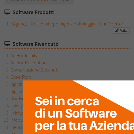
Software Prodotti:
eAgency - Gestionale per Agenzie di Viaggi e Tour Opertor
Vai...
Software Rivenduti:
Ad Hoc Infinity
Ad Hoc Revolution
Conservazione Zucchetti
CyberPlan
Digital CFO
Digital Hub
Doc Finance
Vai...
Infinity CRM
Infinity DMS
Infobusiness
Tieni il Conto