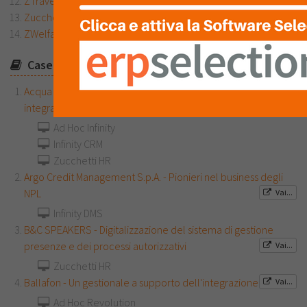
ZTravel
Zucchetti HR
ZWelfare
Case History:
Acqua dell'Elba srl - Un sistema integrato per un’azienda
integrata
Vai...
Ad Hoc Infinity
Infinity CRM
Zucchetti HR
Argo Credit Management S.p.A. - Pionieri nel business degli
NPL
Vai...
Infinity DMS
B&C SPEAKERS - Digitalizzazione del sistema di gestione
presenze e dei processi autorizzativi
Vai...
Zucchetti HR
Ballafon - Un gestionale a supporto dell'integrazione
Vai...
Ad Hoc Revolution