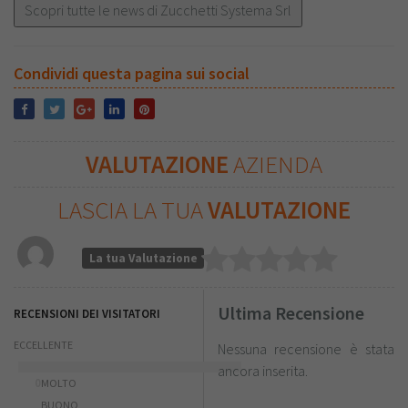
Scopri tutte le news di Zucchetti Systema Srl
permettono di offrire ai propri clienti competenze
aggiornate. L'obiettivo di Zucchetti Systema è creare
innovazione e insieme a tutto l'ecosistema Zucchetti la
Condividi questa pagina sui social
trasformiamo in azione sul mercato!
VALUTAZIONE
AZIENDA
LASCIA LA TUA
VALUTAZIONE
La tua Valutazione
Ultima Recensione
RECENSIONI DEI VISITATORI
ECCELLENTE
Nessuna recensione è stata
ancora inserita.
0
MOLTO
BUONO