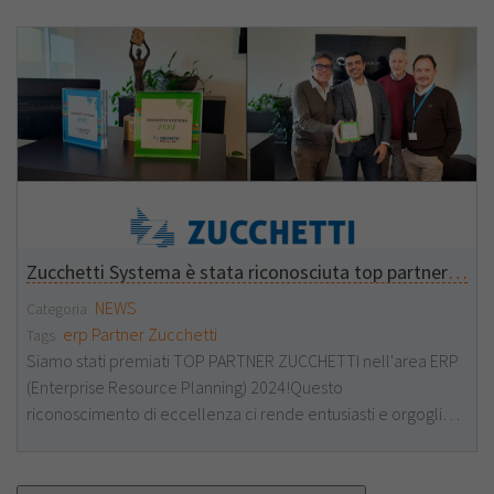
Produzione, Vendite, CRM e HR. Scalabile e accessibile da
qualsiasi dispositivo, Infinity Zucchetti migliora l'efficienza, il
controllo e la condivisione delle informazioni, riducendo i
tempi operativi. Relatore: Stefano Alderotti VAI ALLA DEMO
Zucchetti Systema è stata riconosciuta top partner ERP 2024
NEWS
Categoria
erp
Partner
Zucchetti
Tags
Siamo stati premiati TOP PARTNER ZUCCHETTI nell'area ERP
(Enterprise Resource Planning) 2024!Questo
riconoscimento di eccellenza ci rende entusiasti e orgogliosi
del nostro lavoro e del costante impegno che mettiamo
nel digitalizzare e supportare i nostri clienti. Formazione e
innovazione continua portano risultati costanti nel tempo e