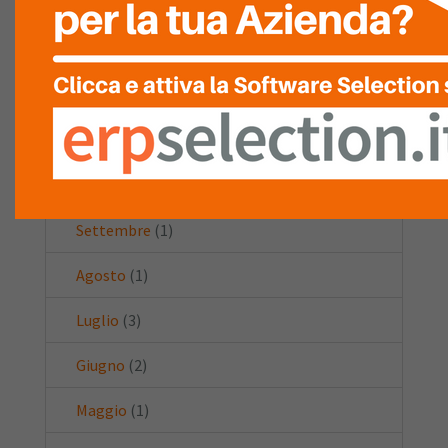
Febbraio
(1)
Gennaio
(2)
2020
(23)
Dicembre
(2)
Ottobre
(2)
Settembre
(1)
Agosto
(1)
Luglio
(3)
Giugno
(2)
Maggio
(1)