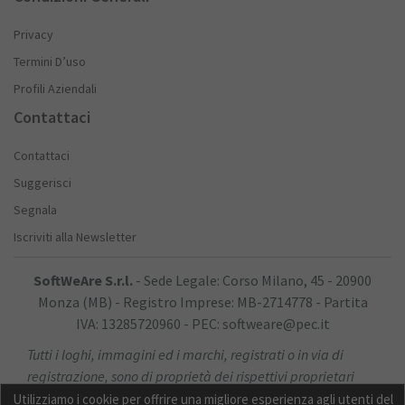
Privacy
Termini D’uso
Profili Aziendali
Contattaci
Contattaci
Suggerisci
Segnala
Iscriviti alla Newsletter
SoftWeAre S.r.l.
- Sede Legale: Corso Milano, 45 - 20900
Monza (MB) - Registro Imprese: MB-2714778 - Partita
IVA: 13285720960 - PEC: softweare@pec.it
Tutti i loghi, immagini ed i marchi, registrati o in via di
registrazione, sono di proprietà dei rispettivi proprietari
Utilizziamo i cookie per offrire una migliore esperienza agli utenti del