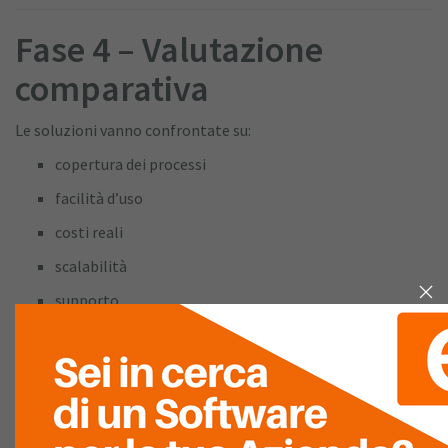
Fase 4 – Valutazione
comparativa
Le soluzioni vanno confrontate su:
copertura dei processi
facilità d’uso
costi reali
scalabilità
supporto
Non sulle slide di marketing.
Fase 5 – Decisione
consapevole