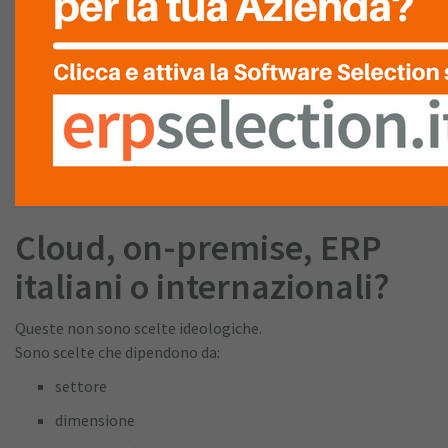
La scelta finale deve essere:
motivata
documentata
condivisa dal management
Non un atto di fede verso un fornitore.
Cloud, on-premise, ERP
italiani o internazionali?
Queste non sono scelte ideologiche.
Sono scelte che dipendono da:
settore
dimensione