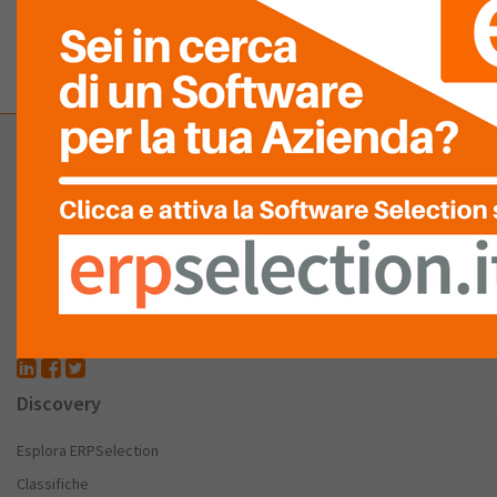
Company
Chi Siamo
FAQ
Partnership – Patrocini
Stai cercando un Software Gestionale
Discovery
Esplora ERPSelection
Classifiche