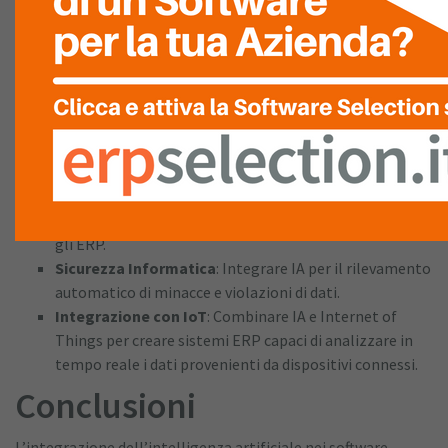
Software House Italiane
Le software house italiane possono sfruttare l’IA nei propri
ERP e gestionali per offrire soluzioni più avanzate e
competitive. Alcuni spunti di sviluppo includono:
Personalizzazione Avanzata
: Implementare IA per
analizzare i dati degli utenti e proporre dashboard e
funzionalità personalizzate.
Miglioramento dell’Interfaccia Utente
: Usare
chatbot intelligenti per semplificare l’interazione con
gli ERP.
Sicurezza Informatica
: Integrare IA per il rilevamento
automatico di minacce e violazioni di dati.
Integrazione con IoT
: Combinare IA e Internet of
Things per creare sistemi ERP capaci di analizzare in
tempo reale i dati provenienti da dispositivi connessi.
Conclusioni
L’integrazione dell’intelligenza artificiale nei software