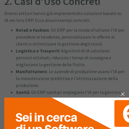
2. Casi d’Uso Concreti
Diversi settori hanno già implementato soluzioni basate su
IA nei loro ERP. Ecco alcuni esempi concreti:
Retail e Fashion
: Gli ERP per la moda sfruttano l’IA per
prevedere le tendenze, personalizzare le offerte ai
clienti e ottimizzare la gestione degli stock.
Logistica e Trasporti
: Algoritmi di IA calcolano
percorsi ottimali, riducono i tempi di consegna e
migliorano la gestione delle flotte.
Manifatturiero
: Le aziende di produzione usano l’IA per
la manutenzione predittiva e l’ottimizzazione della
produzione.
Sanità
: Gli ERP sanitari impiegano l’IA per la gestione
dei pazienti e l’ottimizzazione dell’uso delle risorse
ospedaliere.
3. Le Opportunità per le