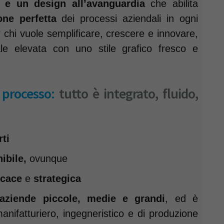
se e un design all’avanguardia
che abilita
one perfetta
dei processi aziendali in ogni
 chi vuole semplificare, crescere e innovare,
e elevata con uno stile grafico fresco e
 processo:
tutto è integrato, fluido,
rti
nibile,
ovunque
ficace
e
strategica
aziende piccole, medie e grandi
, ed è
nifatturiero, ingegneristico e di produzione