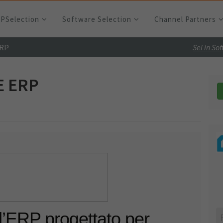
RPSelection
Software Selection
Channel Partners
ERP
Sei in So
E ERP
l’ERP progettato per