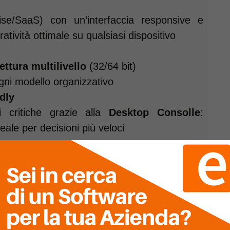
mise/SaaS) con un’interfaccia responsive e
atività ottimale su qualsiasi dispositivo
ettura multilivello
(32/64 bit)
ogni modello organizzativo
dly
i critiche grazie alla
Desktop Consolle
:
ale per decisioni più veloci
ni guidate dai dati
gence e AI trasforma i tuoi dati in insight
iche e consapevoli in tempo reale.