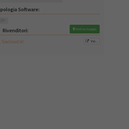
ipologia Software:
ERP
Vedi la mappa
Rivenditori:
Siacloud srl
Vai...