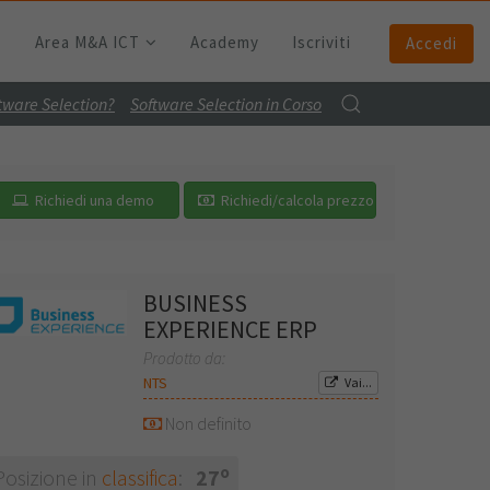
Area M&A ICT
Academy
Iscriviti
Accedi
ftware Selection?
Software Selection in Corso
Richiedi una demo
Richiedi/calcola prezzo
BUSINESS
EXPERIENCE ERP
Prodotto da:
NTS
Vai...
Non definito
o
Posizione in
classifica
:
27