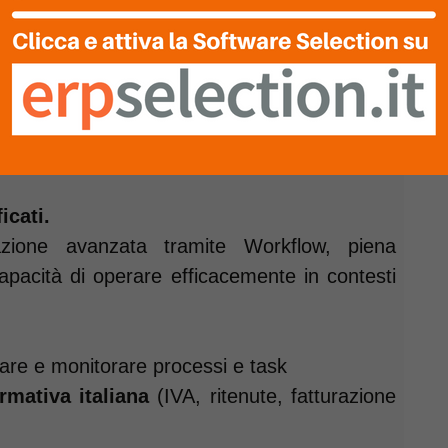
DW
su Microsoft Azure®
itica
in tempo reale
 operativi basati su
AI
ura globale
icati.
zione avanzata tramite Workflow, piena
capacità di operare efficacemente in contesti
re e monitorare processi e task
rmativa italiana
(IVA, ritenute, fatturazione