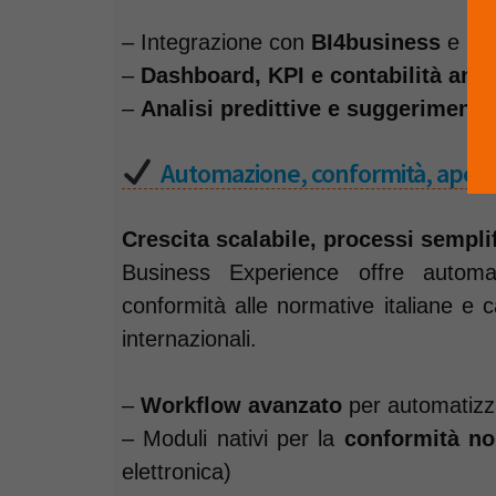
– Integrazione con
BI4business
e
I
–
Dashboard, KPI e contabilità anal
–
Analisi predittive e suggerimenti
Automazione, conformità, apert
Crescita scalabile, processi semplif
Business Experience offre automa
conformità alle normative italiane e 
internazionali.
–
Workflow avanzato
per automatizza
– Moduli nativi per la
conformità no
elettronica)