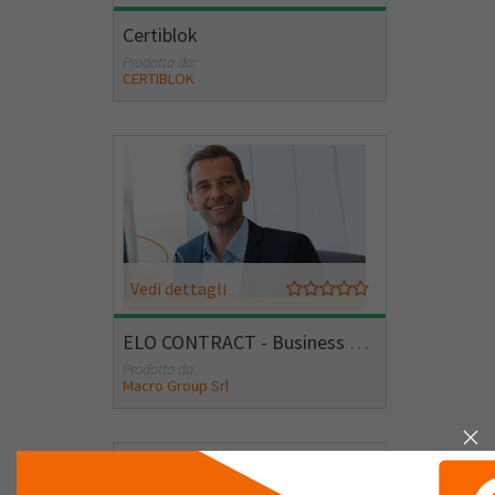
Certiblok
Prodotto da:
CERTIBLOK
Vedi dettagli
ELO CONTRACT - Business Solutions
Prodotto da:
Macro Group Srl