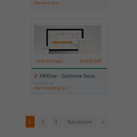
Florence One
Vedi dettagli
ARXIvar - Gestione Documentale
Prodotto da:
Ally Consulting S.r.l
1
2
3
Successivo
»