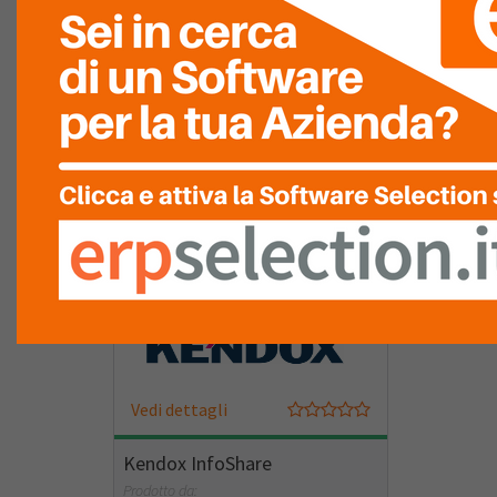
Vedi dettagli
ELO ECM Suite
Prodotto da:
Macro Group Srl
Vedi dettagli
Kendox InfoShare
Prodotto da: