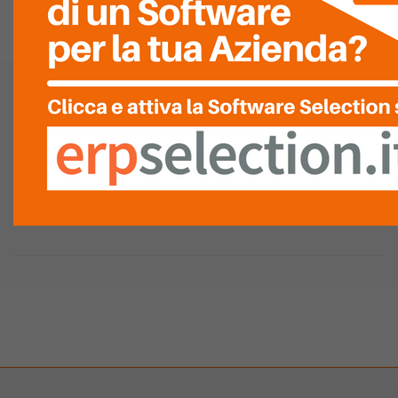
Chiedi alla Community
ACG Enterprise integrato con Sme.UP ERP
Sede legale: