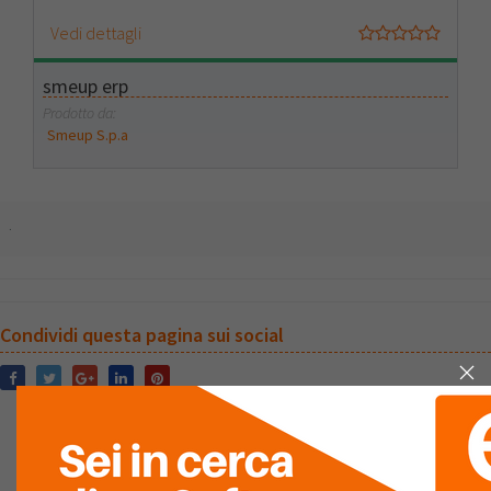
Vedi dettagli
smeup erp
Prodotto da:
Smeup S.p.a
.
Condividi questa pagina sui social
DOMANDE
E RISPOSTE
Hai una domanda? Inseriscila adesso.