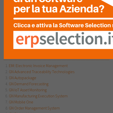
Vedi la mappa
Consulente
Installatore
Produttore
Rivenditore
o
Posizione in
classifica
:
66
Software Prodotti:
EIM: Electronic Invoice Management
GN Advanced Traceability Technologies
GN Autopackage
GN Demand Forecasting
GN IoT Asset Monitoring
GN Manufacturing Execution System
GN Mobile One
GN Order Management System