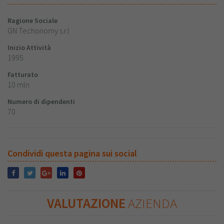
Ragione Sociale
GN Techonomy s.r.l
Inizio Attività
1995
Fatturato
10 mln
Numero di dipendenti
70
Condividi questa pagina sui social
VALUTAZIONE
AZIENDA