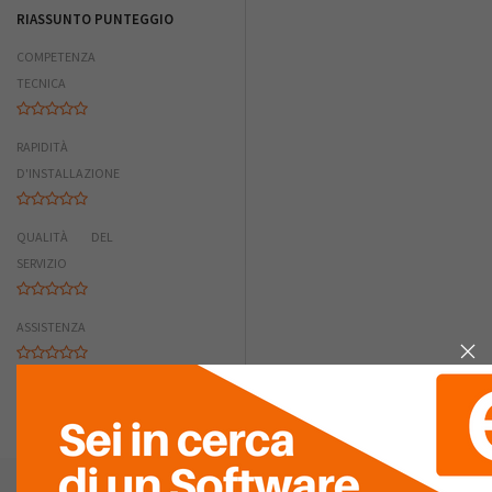
RIASSUNTO PUNTEGGIO
COMPETENZA
TECNICA
RAPIDITÀ
D'INSTALLAZIONE
QUALITÀ DEL
SERVIZIO
ASSISTENZA
LISTA
RECENSIONI (0)
GN Techonomy S.r.l.